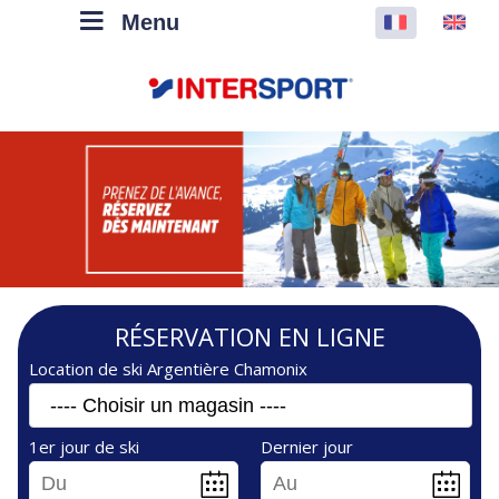
Panneau de gestion des cookies
Menu
RÉSERVATION EN LIGNE
Location de ski Argentière Chamonix
---- Choisir un magasin ----
1er jour de ski
Dernier jour