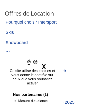
Offres de Location
Pourquoi choisir Intersport
Skis
Snowboard
Chaussures
X
Masquer le bandeau
Moyens de paiement en ligne
Ce site utilise des cookies et
vous donne le contrôle sur
ceux que vous souhaitez
activer
Offres de Location
Nos partenaires
(1)
Mesure d'audience